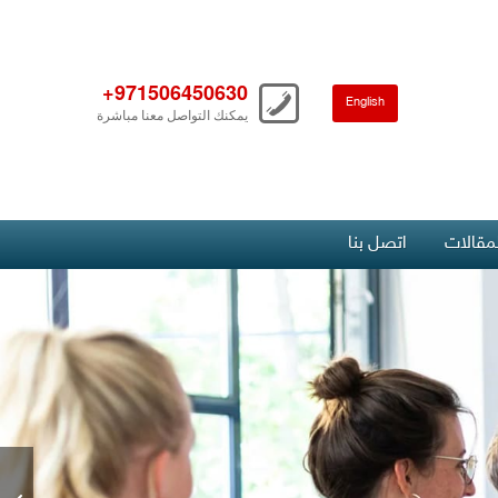
+971506450630
English
يمكنك التواصل معنا مباشرة
لمقالات
اتصل بنا