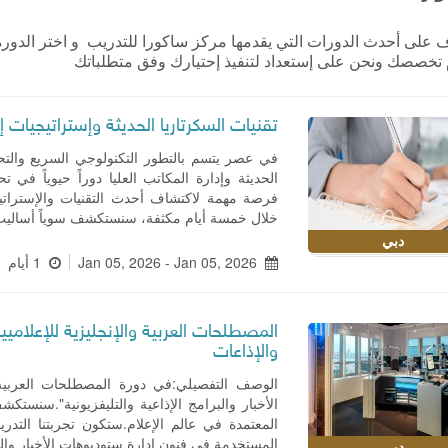
على أحدث الدورات التي يقدمها مركز ساكورا للتدريب و اختر الدورة 
تخصصك ونحن على إستعداد لتنفيذ إحتيارك وفق متطلباتك
تقنيات السكرتاريا الحديثة وإستراتيجيات إد
في عصر يتسم بالتطور التكنولوجي السريع والتح
الحديثة وإدارة المكاتب العليا دوراً حيوياً في
فرصة مهمة لاكتشاف أحدث التقنيات والإستراتيج
خلال خمسة أيام مكثفة، سنستكشف سوياً أساليب
دبي
Jan 05, 2026 - Jan 05, 2026
1 أيام
المصطلحات العربية والإنجليزية للإعلاميي
والإذاعات
الوصف التفصيلي:في دورة المصطلحات العربية و
الأخبار والبرامج الإذاعية والتليفزيونية".سنستكش
المعتمدة في عالم الإعلام.ستكون تجربتنا التد
المستخدمة في فنون إدارة ستوديوهات الأخبار والب
دبي